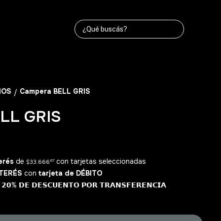
ÑOS
Campera BELL GRIS
/
LL GRIS
erés
de
con tarjetas seleccionadas
$33.666
67
NTERÉS
con
tarjeta de DÉBITO
% 𝗗𝗘 𝗗𝗘𝗦𝗖𝗨𝗘𝗡𝗧𝗢 𝗣𝗢𝗥 𝗧𝗥𝗔𝗡𝗦𝗙𝗘𝗥𝗘𝗡𝗖𝗜𝗔